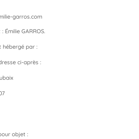
milie-garros.com
t : Émilie GARROS.
t hébergé par :
dresse ci-après :
ubaix
07
pour objet :