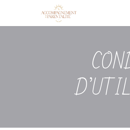
CON
D’UTI